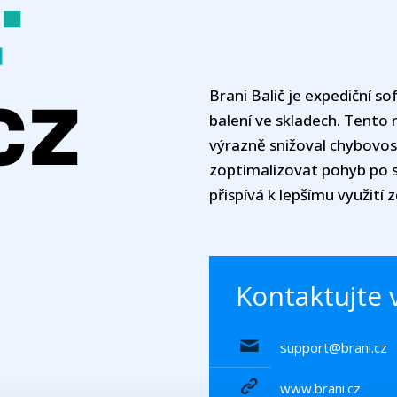
Brani Balič je expediční s
balení ve skladech. Tento n
výrazně snižoval chybovost
zoptimalizovat pohyb po sk
přispívá k lepšímu využití 
Kontaktujte 
support@brani.cz
www.brani.cz