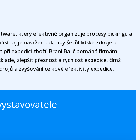
oftware, který efektivně organizuje procesy pickingu a
ástroj je navržen tak, aby šetřil lidské zdroje a
 při expedici zboží. Brani Balič pomáhá firmám
lade, zlepšit přesnost a rychlost expedice, čímž
zdrojů a zvyšování celkové efektivity expedice.
vystavovatele