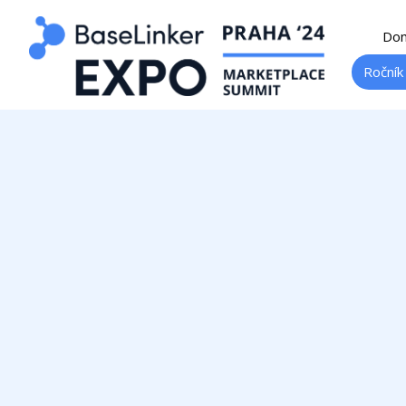
Do
Ročník