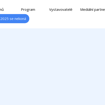
mů
Program
Vystavovatelé
Mediální partne
 2025 se nekoná