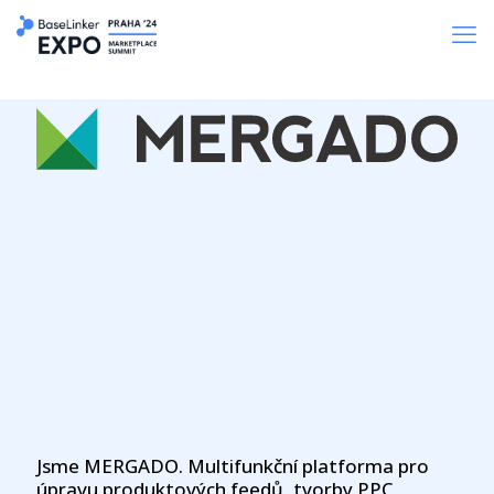
Jsme MERGADO. Multifunkční platforma pro
úpravu produktových feedů, tvorby PPC