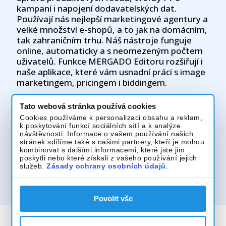
kampaní i napojení dodavatelských dat.
Používají nás nejlepší marketingové agentury a
velké množství e-shopů, a to jak na domácním,
tak zahraničním trhu. Náš nástroje funguje
online, automaticky a s neomezeným počtem
uživatelů. Funkce MERGADO Editoru rozšiřují i
naše aplikace, které vám usnadní práci s image
marketingem, pricingem i biddingem.
Tato webová stránka používá cookies
Cookies používáme k personalizaci obsahu a reklam,
Kontaktujte vystavovatele
k poskytování funkcí sociálních sítí a k analýze
návštěvnosti. Informace o vašem používání našich
stránek sdílíme také s našimi partnery, kteří je mohou
mergado@mergado.cz
kombinovat s dalšími informacemi, které jste jim
poskytli nebo které získali z vašeho používání jejich
služeb.
Zásady ochrany osobních údajů
.
www.mergado.cz/
Povolit vše
Bezpečnost a zásady ochrany osobních údajů